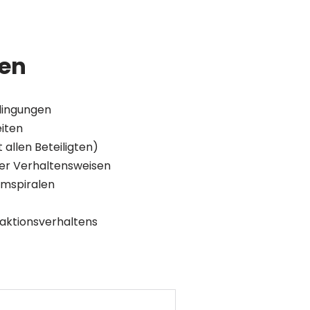
gen
dingungen
eiten
 allen Beteiligten)
iver Verhaltensweisen
emspiralen
raktionsverhaltens