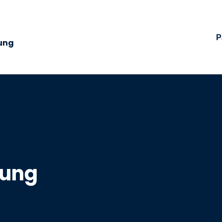
P
ung
tung