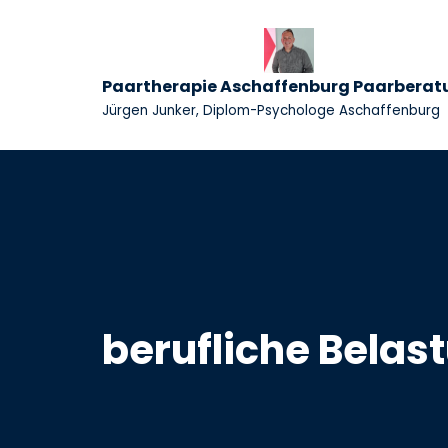
Zum
Inhalt
Paartherapie Aschaffenburg Paarberat
springen
Jürgen Junker, Diplom-Psychologe Aschaffenburg
berufliche Belas