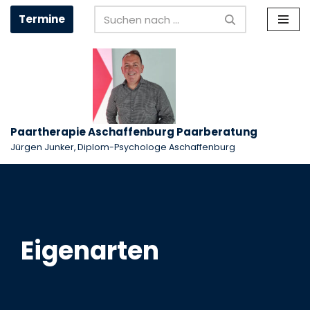
Termine
Zum
Inhalt
springen
Paartherapie Aschaffenburg Paarberatung
Jürgen Junker, Diplom-Psychologe Aschaffenburg
Eigenarten