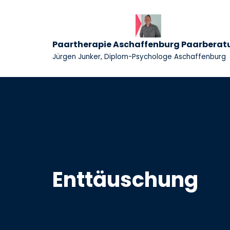
Zum
Inhalt
Paartherapie Aschaffenburg Paarberat
springen
Jürgen Junker, Diplom-Psychologe Aschaffenburg
Enttäuschung