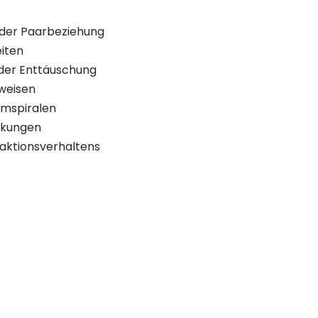
 der Paarbeziehung
eiten
 der Enttäuschung
sweisen
emspiralen
nkungen
raktionsverhaltens